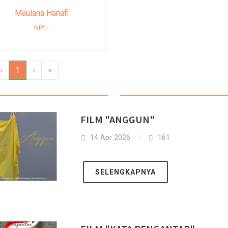
Maulana Hanafi
NIP: -
‹
1
›
»
FILM "ANGGUN"
14 Apr 2026
161
SELENGKAPNYA