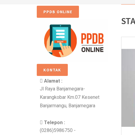
PPDB ONLINE
ST
KONTAK
Alamat :
Jl Raya Banjarnegara-
Karangkobar Km.07 Kesenet
Banjarmangu, Banjarnegara
Telepon :
(0286)5986750 -