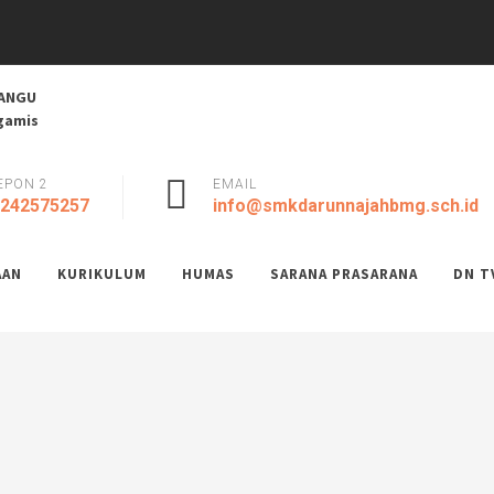
 DANA BOSP TAHAP 2 TAHUN 20...
ANGU
..
Agamis
ra 2025: Membuka Aksi,...
najemen Sekolah...
.
EPON 2
EMAIL
6...
242575257
info@smkdarunnajahbmg.sch.id
AAN
KURIKULUM
HUMAS
SARANA PRASARANA
DN T