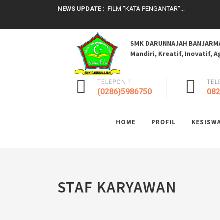
NEWS UPDATE :
FILM "KATA PENGANTAR"...
FILM "LUBER"...
FILM PIRING & LENSA...
REKAPITULASI REALISASI PENGGUNAAN
SMK DARUNNAJAH BANJARM
Penilaian Kinerja Kepala Sekolah (PKKS).
Mandiri, Kreatif, Inovatif, 
Kegiatan JOTA JOTI Kwarcab Banjarnega
SMKDN Terdepan dalam Digitalisasi Ma
SMK Darunnajah Banjarmanggu bukan ..
TELEPON 1
TEL
PENGUMUMAN KELULUSAN TA 2025/202
(0286)5986750
082
FILM "ANGGUN"...
HOME
PROFIL
KESISW
STAF KARYAWAN