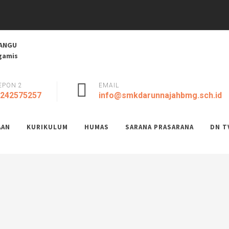
 DANA BOSP TAHAP 2 TAHUN 20...
ANGU
..
Agamis
ra 2025: Membuka Aksi,...
najemen Sekolah...
.
EPON 2
EMAIL
6...
242575257
info@smkdarunnajahbmg.sch.id
AAN
KURIKULUM
HUMAS
SARANA PRASARANA
DN T