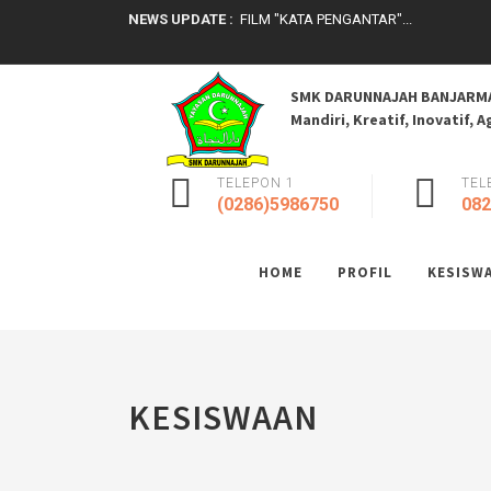
NEWS UPDATE :
FILM "KATA PENGANTAR"...
FILM "LUBER"...
FILM PIRING & LENSA...
REKAPITULASI REALISASI PENGGUNAAN
SMK DARUNNAJAH BANJARM
Penilaian Kinerja Kepala Sekolah (PKKS).
Mandiri, Kreatif, Inovatif, 
Kegiatan JOTA JOTI Kwarcab Banjarnega
SMKDN Terdepan dalam Digitalisasi Ma
SMK Darunnajah Banjarmanggu bukan ..
TELEPON 1
TEL
PENGUMUMAN KELULUSAN TA 2025/202
(0286)5986750
082
FILM "ANGGUN"...
HOME
PROFIL
KESISW
KESISWAAN