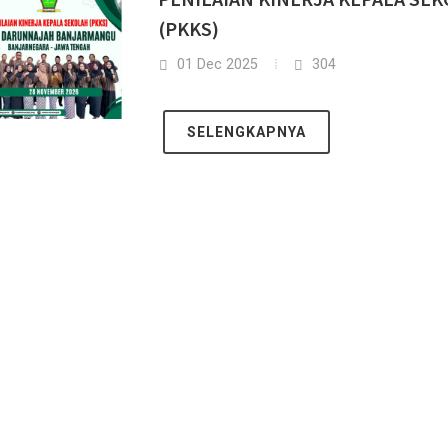
(PKKS)
01 Dec 2025
304
SELENGKAPNYA