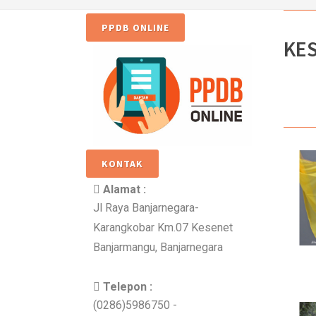
PPDB ONLINE
KE
KONTAK
Alamat :
Jl Raya Banjarnegara-
Karangkobar Km.07 Kesenet
Banjarmangu, Banjarnegara
Telepon :
(0286)5986750 -