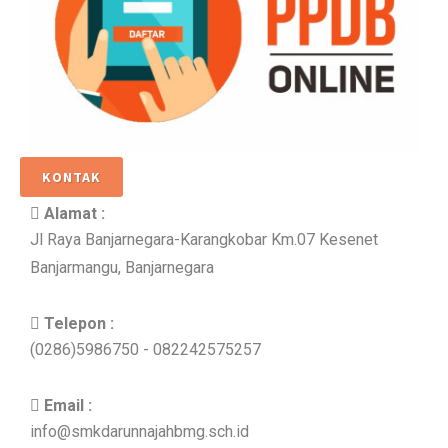
KONTAK
Alamat :
Jl Raya Banjarnegara-Karangkobar Km.07 Kesenet
Banjarmangu, Banjarnegara
Telepon :
(0286)5986750 - 082242575257
Email :
info@smkdarunnajahbmg.sch.id